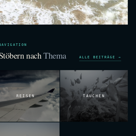
NAVIGATION
Stöbern nach
Thema
ALLE BEITRÄGE →
REISEN
TAUCHEN